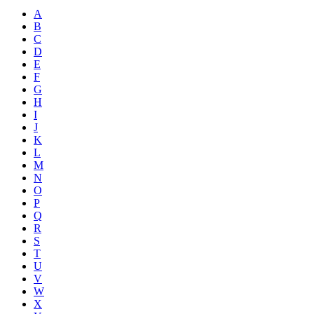
A
B
C
D
E
F
G
H
I
J
K
L
M
N
O
P
Q
R
S
T
U
V
W
X