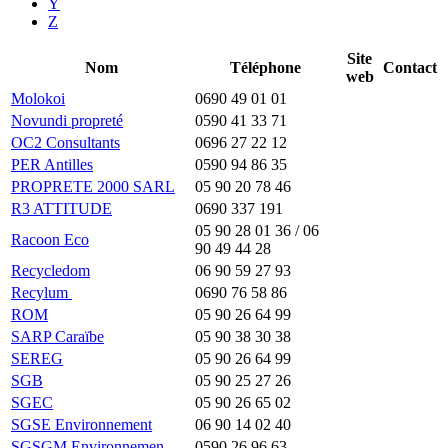
Y
Z
Site
Nom
Téléphone
Contact
web
Molokoi
0690 49 01 01
Novundi propreté
0590 41 33 71
OC2 Consultants
0696 27 22 12
PER Antilles
0590 94 86 35
PROPRETE 2000 SARL
05 90 20 78 46
R3 ATTITUDE
0690 337 191
05 90 28 01 36 / 06
Racoon Eco
90 49 44 28
Recycledom
06 90 59 27 93
Recylum
0690 76 58 86
ROM
05 90 26 64 99
SARP Caraïbe
05 90 38 30 38
SEREG
05 90 26 64 99
SGB
05 90 25 27 26
SGEC
05 90 26 65 02
SGSE Environnement
06 90 14 02 40
SGSGM Environnemen
0590 26 96 63