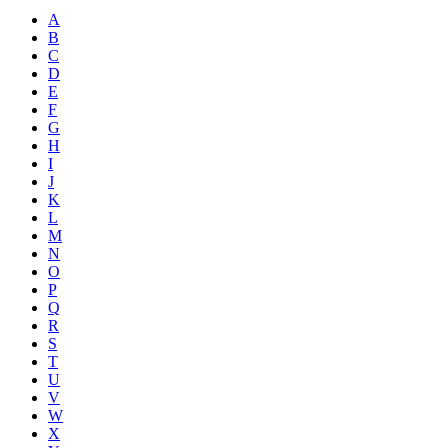
A
B
C
D
E
F
G
H
I
J
K
L
M
N
O
P
Q
R
S
T
U
V
W
X