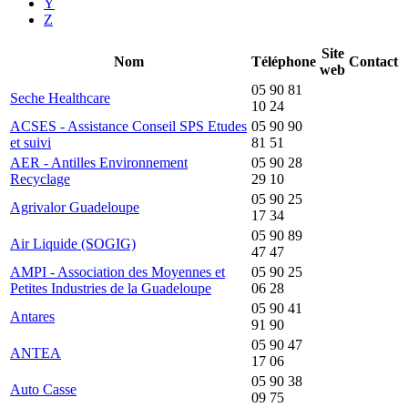
Y
Z
Site
Nom
Téléphone
Contact
web
05 90 81
Seche Healthcare
10 24
ACSES - Assistance Conseil SPS Etudes
05 90 90
et suivi
81 51
AER - Antilles Environnement
05 90 28
Recyclage
29 10
05 90 25
Agrivalor Guadeloupe
17 34
05 90 89
Air Liquide (SOGIG)
47 47
AMPI - Association des Moyennes et
05 90 25
Petites Industries de la Guadeloupe
06 28
05 90 41
Antares
91 90
05 90 47
ANTEA
17 06
05 90 38
Auto Casse
09 75