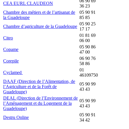
06 90 69
CEA EURL CLAUDEON
36 23
Chambre des métiers et de l’artisanat de
05 90 91
la Guadeloupe
85 85
05 90 25
Chambre d’agriculture de la Guadeloupe
17 17
01 81 69
Citeo
06 00
05 90 86
Copame
47 00
06 90 76
Corepile
58 86
01
Cyclamed
46109750
DAAF (Direction de l’Alimentation, de
05 90 99
l’Agriculture et de la Forêt de
43 43
Guadeloupe)
DEAL (Direction de l’Environnement de
05 90 99
l’Aménagement et du Logement de la
43 43
Guadeloupe)
05 90 91
Destru Online
34 42