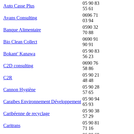
05 90 83
Auto Casse Plus
55 61
0696 71
Avans Consulting
03 94
0590 32
Banque Alimentaire
70 88
0690 91
Bio Clean Collect
90 91
05 90 83
Bokant’ Kanawa
56 23
0690 76
C2D consulting
58 86
05 90 21
C2R
48 48
05 90 28
Cannon Hygiène
57 65
05 90 94
Caraibes Environnement Développement
65 93
05 90 38
Caribéenne de recyclage
57 29
05 90 81
Caritrans
71 16