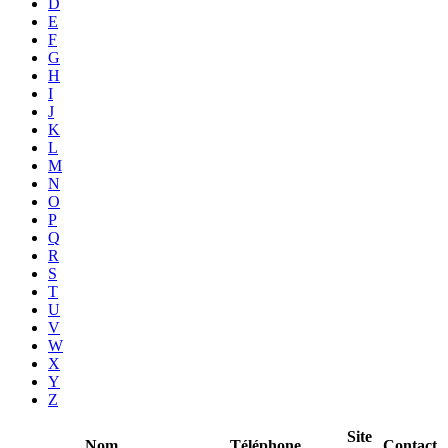
D
E
F
G
H
I
J
K
L
M
N
O
P
Q
R
S
T
U
V
W
X
Y
Z
Site
Nom
Téléphone
Contact