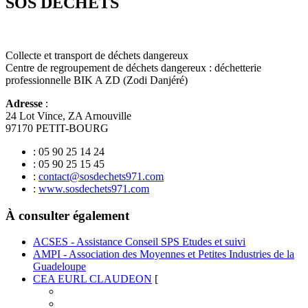
SOS DECHETS
Collecte et transport de déchets dangereux
Centre de regroupement de déchets dangereux : déchetterie
professionnelle BIK A ZD (Zodi Danjéré)
Adresse
:
24 Lot Vince, ZA Arnouville
97170 PETIT-BOURG
: 05 90 25 14 24
: 05 90 25 15 45
:
contact@sosdechets971.com
:
www.sosdechets971.com
À consulter également
ACSES - Assistance Conseil SPS Etudes et suivi
AMPI - Association des Moyennes et Petites Industries de la
Guadeloupe
CEA EURL CLAUDEON
[