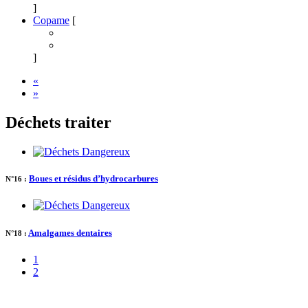
]
Copame
[
]
«
»
Déchets traiter
Boues et résidus d’hydrocarbures
N°16 :
Amalgames dentaires
N°18 :
1
2