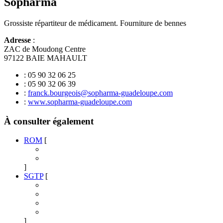
Sopharma
Grossiste répartiteur de médicament. Fourniture de bennes
Adresse
:
ZAC de Moudong Centre
97122 BAIE MAHAULT
: 05 90 32 06 25
: 05 90 32 06 39
:
franck.bourgeois@sopharma-guadeloupe.com
:
www.sopharma-guadeloupe.com
À consulter également
ROM
[
]
SGTP
[
]