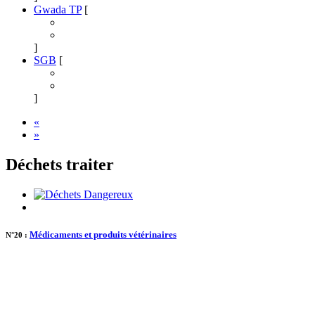
Gwada TP
[
]
SGB
[
]
«
»
Déchets traiter
Médicaments et produits vétérinaires
N°20 :