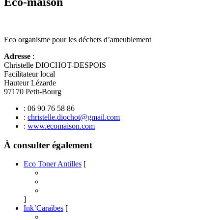
Eco-maison
Eco organisme pour les déchets d’ameublement
Adresse
:
Christelle DIOCHOT-DESPOIS
Facilitateur local
Hauteur Lézarde
97170 Petit-Bourg
: 06 90 76 58 86
:
christelle.diochot@gmail.com
:
www.ecomaison.com
À consulter également
Eco Toner Antilles
[
]
Ink’Caraïbes
[