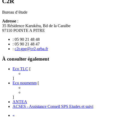
C2R
Bureau d’étude
Adresse
:
35 Résidence Karukéra, Bd de la Caraïbe
97110 POINTE A PITRE
: 05 90 21 48 48
: 05 90 21 48 47
:
c2r.gpe@cr2-urba.fr
À consulter également
Eco TLC
[
]
Eco noumenm
[
]
ANTEA
ACSES - Assistance Conseil SPS Etudes et suivi
«