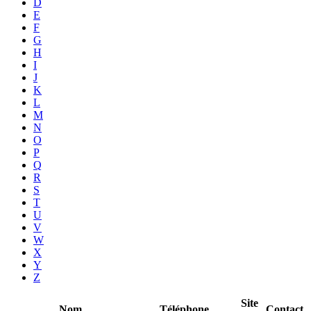
D
E
F
G
H
I
J
K
L
M
N
O
P
Q
R
S
T
U
V
W
X
Y
Z
Site
Nom
Téléphone
Contact