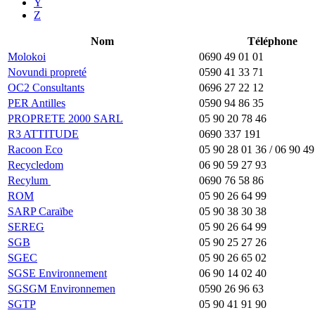
Y
Z
Nom
Téléphone
Molokoi
0690 49 01 01
Novundi propreté
0590 41 33 71
OC2 Consultants
0696 27 22 12
PER Antilles
0590 94 86 35
PROPRETE 2000 SARL
05 90 20 78 46
R3 ATTITUDE
0690 337 191
Racoon Eco
05 90 28 01 36 / 06 90 49
Recycledom
06 90 59 27 93
Recylum
0690 76 58 86
ROM
05 90 26 64 99
SARP Caraïbe
05 90 38 30 38
SEREG
05 90 26 64 99
SGB
05 90 25 27 26
SGEC
05 90 26 65 02
SGSE Environnement
06 90 14 02 40
SGSGM Environnemen
0590 26 96 63
SGTP
05 90 41 91 90