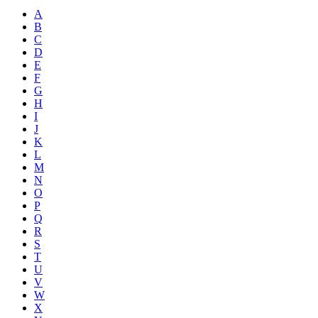
A
B
C
D
E
F
G
H
I
J
K
L
M
N
O
P
Q
R
S
T
U
V
W
X