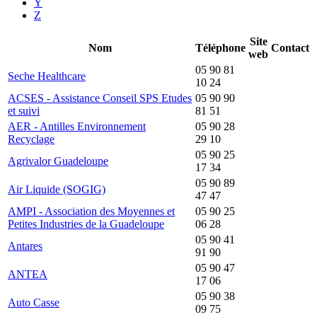
Y
Z
Site
Nom
Téléphone
Contact
web
05 90 81
Seche Healthcare
10 24
ACSES - Assistance Conseil SPS Etudes
05 90 90
et suivi
81 51
AER - Antilles Environnement
05 90 28
Recyclage
29 10
05 90 25
Agrivalor Guadeloupe
17 34
05 90 89
Air Liquide (SOGIG)
47 47
AMPI - Association des Moyennes et
05 90 25
Petites Industries de la Guadeloupe
06 28
05 90 41
Antares
91 90
05 90 47
ANTEA
17 06
05 90 38
Auto Casse
09 75