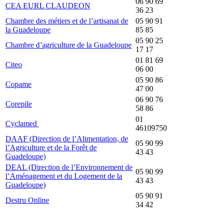
06 90 69
CEA EURL CLAUDEON
36 23
Chambre des métiers et de l’artisanat de
05 90 91
la Guadeloupe
85 85
05 90 25
Chambre d’agriculture de la Guadeloupe
17 17
01 81 69
Citeo
06 00
05 90 86
Copame
47 00
06 90 76
Corepile
58 86
01
Cyclamed
46109750
DAAF (Direction de l’Alimentation, de
05 90 99
l’Agriculture et de la Forêt de
43 43
Guadeloupe)
DEAL (Direction de l’Environnement de
05 90 99
l’Aménagement et du Logement de la
43 43
Guadeloupe)
05 90 91
Destru Online
34 42