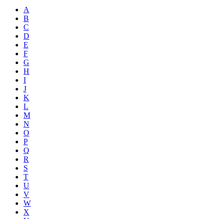
A
B
C
D
E
F
G
H
I
J
K
L
M
N
O
P
Q
R
S
T
U
V
W
X