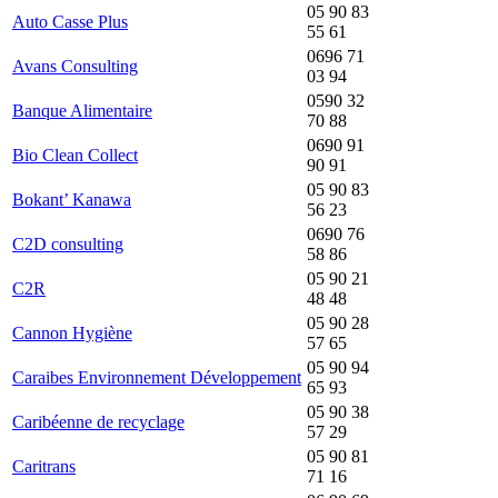
05 90 83
Auto Casse Plus
55 61
0696 71
Avans Consulting
03 94
0590 32
Banque Alimentaire
70 88
0690 91
Bio Clean Collect
90 91
05 90 83
Bokant’ Kanawa
56 23
0690 76
C2D consulting
58 86
05 90 21
C2R
48 48
05 90 28
Cannon Hygiène
57 65
05 90 94
Caraibes Environnement Développement
65 93
05 90 38
Caribéenne de recyclage
57 29
05 90 81
Caritrans
71 16